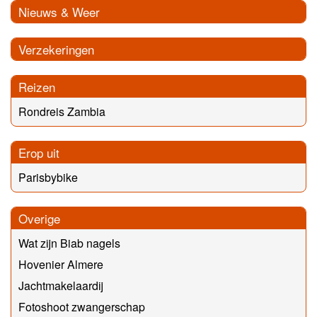
Nieuws & Weer
Verzekeringen
Reizen
Rondreis Zambia
Erop uit
Parisbybike
Overige
Wat zijn Biab nagels
Hovenier Almere
Jachtmakelaardij
Fotoshoot zwangerschap